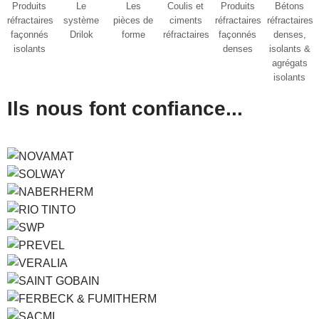
Produits
Le
Les
Coulis et
Produits
Bétons
réfractaires
système
pièces de
ciments
réfractaires
réfractaires
façonnés
Drilok
forme
réfractaires​
façonnés
denses,
isolants
denses
isolants &
agrégats
isolants​
Ils nous font confiance...