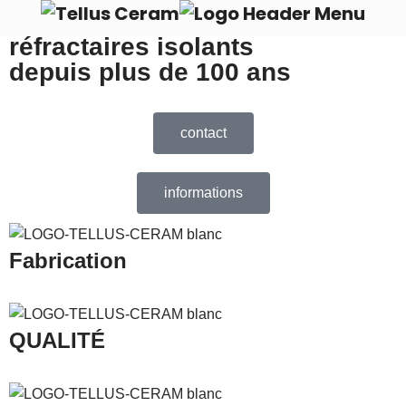
Fabriquant de produits
réfractaires isolants
Aller
depuis plus de 100 ans
au
contenu
contact
informations
Fabrication
QUALITÉ