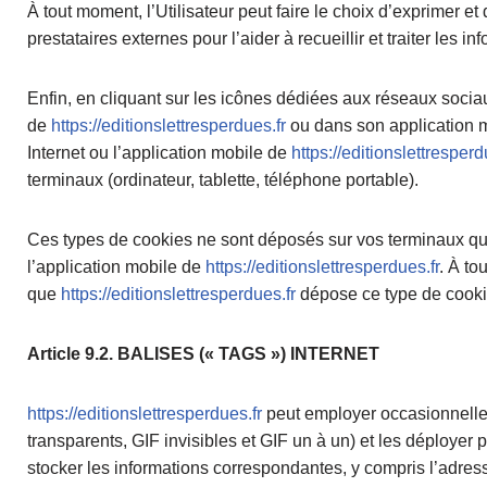
À tout moment, l’Utilisateur peut faire le choix d’exprimer 
prestataires externes pour l’aider à recueillir et traiter les i
Enfin, en cliquant sur les icônes dédiées aux réseaux sociau
de
https://editionslettresperdues.fr
ou dans son application mo
Internet ou l’application mobile de
https://editionslettresperd
terminaux (ordinateur, tablette, téléphone portable).
Ces types de cookies ne sont déposés sur vos terminaux qu’à
l’application mobile de
https://editionslettresperdues.fr
. À to
que
https://editionslettresperdues.fr
dépose ce type de cooki
Article 9.2. BALISES (« TAGS ») INTERNET
https://editionslettresperdues.fr
peut employer occasionnellem
transparents, GIF invisibles et GIF un à un) et les déployer 
stocker les informations correspondantes, y compris l’adress