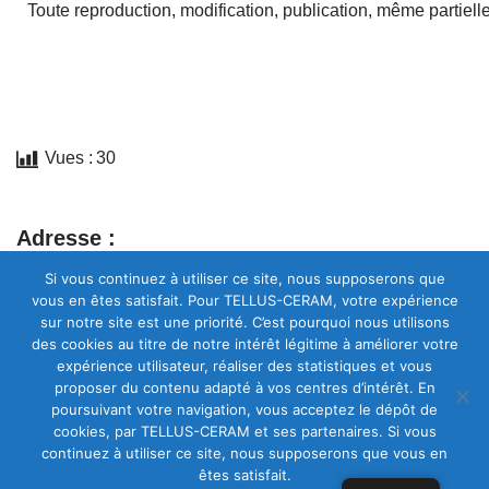
Toute reproduction, modification, publication, même partielle
Vues :
30
Adresse :
Si vous continuez à utiliser ce site, nous supposerons que
2 Rue Beausoleil, 47500 Monsempron-Libos, FRANCE
vous en êtes satisfait. Pour TELLUS-CERAM, votre expérience
Contact :
sur notre site est une priorité. C’est pourquoi nous utilisons
des cookies au titre de notre intérêt légitime à améliorer votre
+33 (0)5 53 71 13 01
expérience utilisateur, réaliser des statistiques et vous
proposer du contenu adapté à vos centres d’intérêt. En
commercial@tellus-ceram.com
poursuivant votre navigation, vous acceptez le dépôt de
Réseaux sociaux :
cookies, par TELLUS-CERAM et ses partenaires. Si vous
continuez à utiliser ce site, nous supposerons que vous en
êtes satisfait.