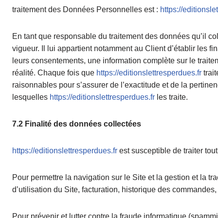
traitement des Données Personnelles est :
https://editionsle
En tant que responsable du traitement des données qu’il col
vigueur. Il lui appartient notamment au Client d’établir les fi
leurs consentements, une information complète sur le traite
réalité. Chaque fois que
https://editionslettresperdues.fr
trai
raisonnables pour s’assurer de l’exactitude et de la pertin
lesquelles
https://editionslettresperdues.fr
les traite.
7.2 Finalité des données collectées
https://editionslettresperdues.fr
est susceptible de traiter tou
Pour permettre la navigation sur le Site et la gestion et la 
d’utilisation du Site, facturation, historique des commandes, 
Pour prévenir et lutter contre la fraude informatique (spammi