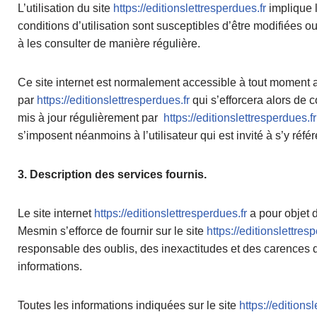
L’utilisation du site
https://editionslettresperdues.fr
implique l
conditions d’utilisation sont susceptibles d’être modifiées o
à les consulter de manière régulière.
Ce site internet est normalement accessible à tout moment a
par
https://editionslettresperdues.fr
qui s’efforcera alors de 
mis à jour régulièrement par
https://editionslettresperdues.fr
s’imposent néanmoins à l’utilisateur qui est invité à s’y réf
3. Description des services fournis.
Le site internet
https://editionslettresperdues.fr
a pour objet 
Mesmin s’efforce de fournir sur le site
https://editionslettres
responsable des oublis, des inexactitudes et des carences dan
informations.
Toutes les informations indiquées sur le site
https://editions