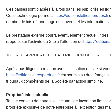
Ces balises sont placées à la fois dans les publicités en lig
Cette technologie permet à
https://editionslettresperdues.fr
d
nombre de fois où une page est ouverte et les informations con
Le prestataire externe pourra éventuellement recueillir des in
https://editions
rapports sur l’activité du Site à l’attention de
10. DROIT APPLICABLE ET ATTRIBUTION DE JURIDICT
Après tous litiges en relation avec l’utilisation du site si v
https://editionslettresperdues.fr
est soumis au droit français. 
tribunaux compétents de la Société par action simplifié.
Propriété intellectuelle :
Tout le contenu de notre site, incluant, de façon non limitat
propriété exclusive de notre entreprise à l’exception des m